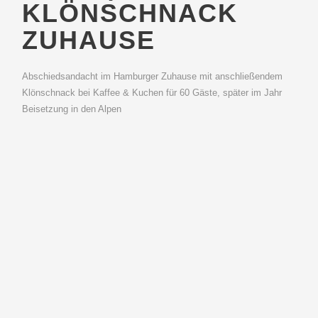
KLÖNSCHNACK
ZUHAUSE
Abschiedsandacht im Hamburger Zuhause mit anschließendem
Klönschnack bei Kaffee & Kuchen für 60 Gäste, später im Jahr
Beisetzung in den Alpen
© Jens Stuhr | Am Ende ein Fest – der
Abschiedsplaner | 2026
24h Kontakt: +49 170 8 771 771
info@der-abschiedsplaner.de